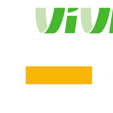
Locatie
Wannee