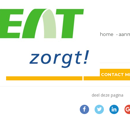
home
aanme
:
r:
NAAR OVERZICHT VACATURES
NEEM CONTACT ME
deel deze pagina