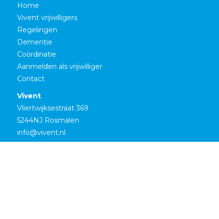
Home
Vivent vrijwilligers
Regelingen
Dementie
Coördinatie
Aanmelden als vrijwilliger
Contact
Vivent
Vliertwijksestraat 369
5244NJ Rosmalen
info@vivent.nl
www.vivent.nl
Vrijwilligers Vivent © | 2026
privacyverklaring
home