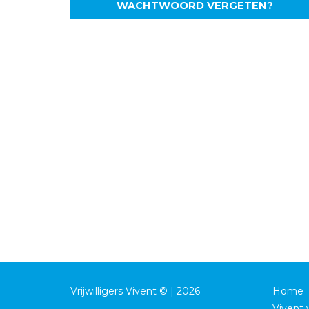
WACHTWOORD VERGETEN?
Vrijwilligers Vivent © | 2026
Home
Vivent v