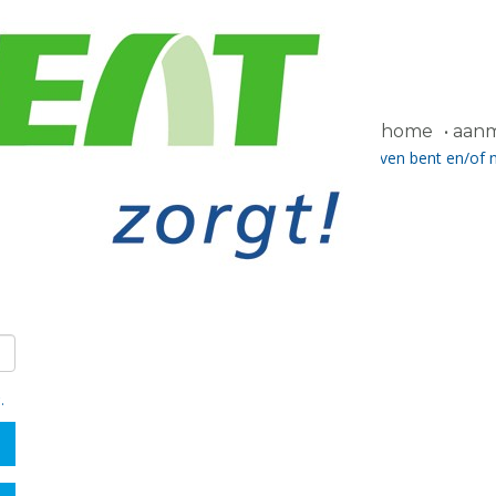
home
aanme
chtwoord ontvangen hebben. Als u nog niet ingeschreven bent en/of 
a het contactformulier.
g
.