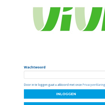
Inloggen
Om in te loggen moet u ingeschreven zijn en een wa
als vrijwilliger (klik hierboven) of contact opnemen vi
E-mailadres
Wachtwoord
Door in te loggen gaat u akkoord met onze
Privacyverklarin
INLOGGEN