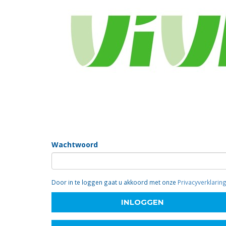
Inloggen
Om in te loggen moet u ingeschreven zijn en een wa
als vrijwilliger (klik hierboven) of contact opnemen vi
E-mailadres
Wachtwoord
Door in te loggen gaat u akkoord met onze
Privacyverklarin
INLOGGEN