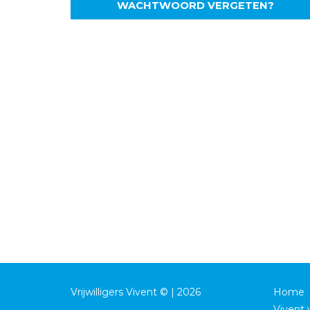
WACHTWOORD VERGETEN?
Vrijwilligers Vivent © | 2026
Home
Vivent v