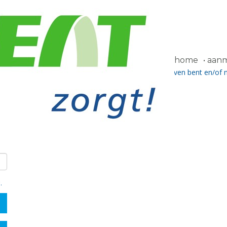
home
aanme
chtwoord ontvangen hebben. Als u nog niet ingeschreven bent en/of 
a het contactformulier.
g
.