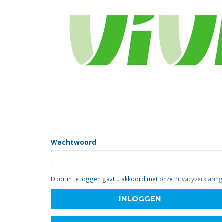
Inloggen
Om in te loggen moet u ingeschreven zijn en een wa
als vrijwilliger (klik hierboven) of contact opnemen vi
E-mailadres
Wachtwoord
Door in te loggen gaat u akkoord met onze
Privacyverklarin
INLOGGEN