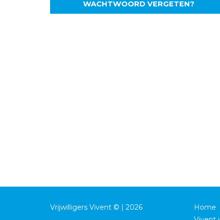
WACHTWOORD VERGETEN?
Vrijwilligers Vivent © | 2026
Home
Vivent v