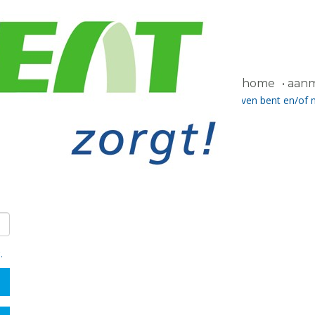
home
aanme
chtwoord ontvangen hebben. Als u nog niet ingeschreven bent en/of 
a het contactformulier.
g
.