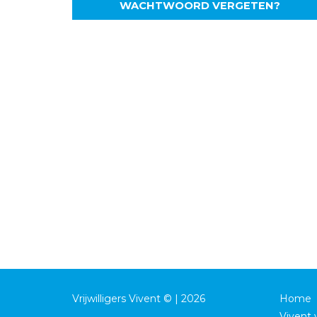
WACHTWOORD VERGETEN?
Vrijwilligers Vivent © | 2026
Home
Vivent v