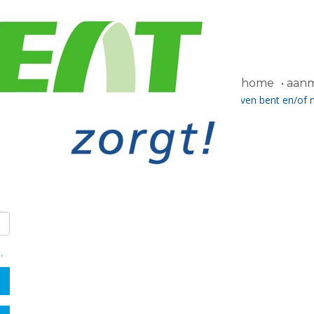
home
aanme
chtwoord ontvangen hebben. Als u nog niet ingeschreven bent en/of 
a het contactformulier.
g
.