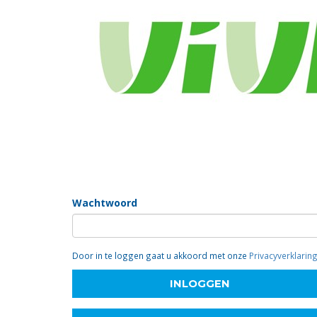
Inloggen
Om in te loggen moet u ingeschreven zijn en een wa
als vrijwilliger (klik hierboven) of contact opnemen vi
E-mailadres
Wachtwoord
Door in te loggen gaat u akkoord met onze
Privacyverklarin
INLOGGEN